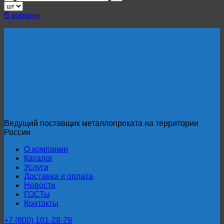
товара
Продольно-
В корзину
гнутый
профнастил
С44ПГ
(Арочный)
0,9
мм
RAL
1000
Ведущий поставщик металлопроката на территории
России
О компании
Каталог
Услуги
Доставка и оплата
Новости
ГОСТы
Контакты
+7 (800) 101-28-79