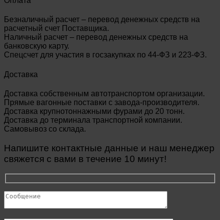
Оплата
Безналичный расчет – перевод денежных средств на
расчетный счет Поставщика.
Наличный расчет – перевод денежных средств на
банковскую карту.
Спецсчет для участия в госзакупках по 44-ФЗ и 223-ФЗ.
Доставка
Доставка собственным автотранспортом организации.
Прямые вагонные поставки с завода-производителя.
Доставка крупнотоннажными фурами до 20 тонн.
Доставка до терминала транспортной компании.
Самовывоз со склада.
Напишите контактные данные и наш менеджер
свяжется с вами в течение 10 минут!