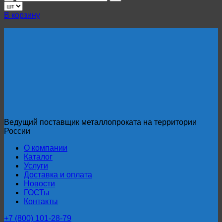
товара
Проволока
В корзину
нержавеющая
ф
0,45
мм
12Х18Н10Т
(0,45-
ТС-1-
12Х18Н10Т)
ГОСТ
18143-
72
Ведущий поставщик металлопроката на территории
России
О компании
Каталог
Услуги
Доставка и оплата
Новости
ГОСТы
Контакты
+7 (800) 101-28-79