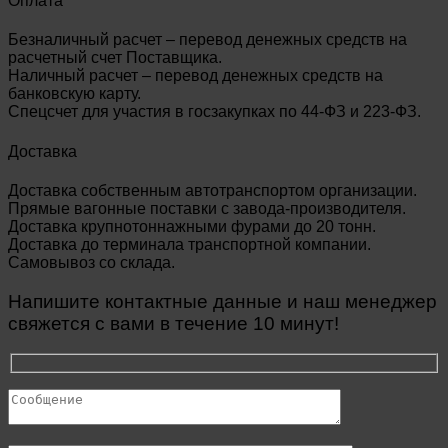
Оплата
Безналичный расчет – перевод денежных средств на
расчетный счет Поставщика.
Наличный расчет – перевод денежных средств на
банковскую карту.
Спецсчет для участия в госзакупках по 44-ФЗ и 223-ФЗ.
Доставка
Доставка собственным автотранспортом организации.
Прямые вагонные поставки с завода-производителя.
Доставка крупнотоннажными фурами до 20 тонн.
Доставка до терминала транспортной компании.
Самовывоз со склада.
Напишите контактные данные и наш менеджер
свяжется с вами в течение 10 минут!