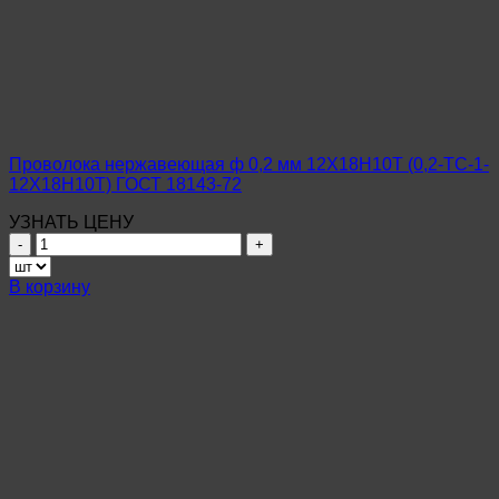
мм
12Х18Н10Т
(0,24-
ТС-1-
12Х18Н10Т)
ГОСТ
18143-
72
Проволока нержавеющая ф 0,2 мм 12Х18Н10Т (0,2-ТС-1-
12Х18Н10Т) ГОСТ 18143-72
УЗНАТЬ ЦЕНУ
Количество
товара
Проволока
В корзину
нержавеющая
ф
0,2
мм
12Х18Н10Т
(0,2-
ТС-1-
12Х18Н10Т)
ГОСТ
18143-