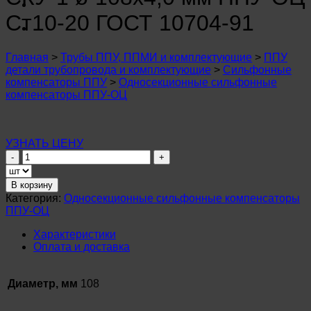
n
u
Ст10-20 ГОСТ 10704-91
n
u
n
Главная
>
Трубы ППУ, ППМИ и комплектующие
>
ППУ
u
детали трубопровода и комплектующие
>
Сильфонные
n
компенсаторы ППУ
>
Односекционные сильфонные
u
компенсаторы ППУ-ОЦ
n
u
n
u
УЗНАТЬ ЦЕНУ
n
Количество
u
товара
n
Сильфонный
u
В корзину
компенсатор
Категория:
Односекционные сильфонные компенсаторы
n
СКУ-1
u
ППУ-ОЦ
ø
n
108х4,0
u
Характеристики
мм
Оплата и доставка
ППУ-
ОЦ
Ст10-
Диаметр, мм
108
20
ГОСТ