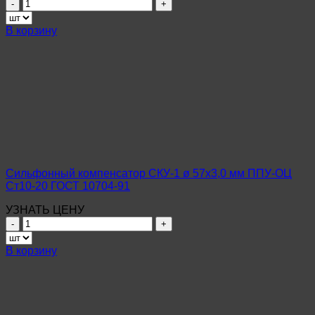
Количество
товара
Сильфонный
В корзину
компенсатор
СКУ-1
ø
76х4,0
мм
ППУ-
ОЦ
Ст10-
20
ГОСТ
10704-
Сильфонный компенсатор СКУ-1 ø 57х3,0 мм ППУ-ОЦ
91
Ст10-20 ГОСТ 10704-91
УЗНАТЬ ЦЕНУ
Количество
товара
Сильфонный
В корзину
компенсатор
СКУ-1
ø
57х3,0
мм