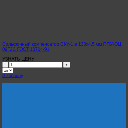
ø
89х3,5
мм
ППУ-
ОЦ
Ст10-
20
ГОСТ
10704-
Сильфонный компенсатор СКУ-1 ø 133х4,5 мм ППУ-ОЦ
91
09Г2С ГОСТ 10704-91
УЗНАТЬ ЦЕНУ
Количество
товара
Сильфонный
В корзину
компенсатор
СКУ-1
ø
133х4,5
мм
ППУ-
ОЦ
09Г2С
ГОСТ
10704-