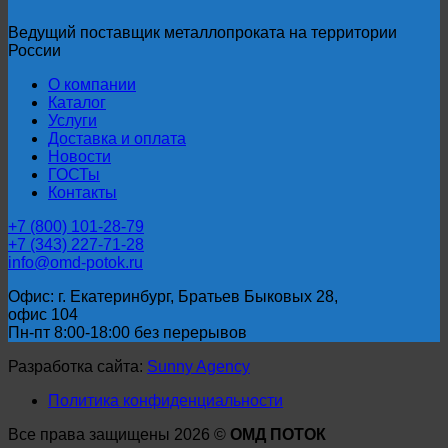
91
Ведущий поставщик металлопроката на территории
России
О компании
Каталог
Услуги
Доставка и оплата
Новости
ГОСТы
Контакты
+7 (800) 101-28-79
+7 (343) 227-71-28
info@omd-potok.ru
Офис: г. Екатеринбург, Братьев Быковых 28,
офис 104
Пн-пт 8:00-18:00 без перерывов
Разработка сайта:
Sunny Agency
Политика конфиденциальности
Все права защищены 2026 ©
ОМД ПОТОК