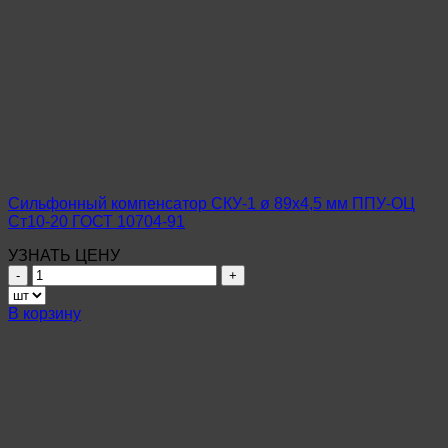
Сильфонный компенсатор СКУ-1 ø 89х4,5 мм ППУ-ОЦ
Ст10-20 ГОСТ 10704-91
УЗНАТЬ ЦЕНУ
Количество
товара
Сильфонный
В корзину
компенсатор
СКУ-1
ø
89х4,5
мм
ППУ-
ОЦ