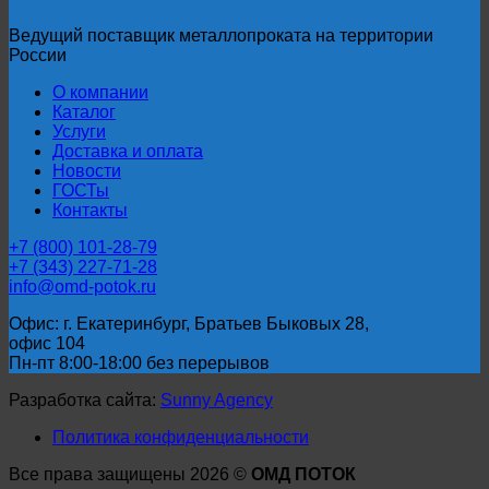
91
Ведущий поставщик металлопроката на территории
России
О компании
Каталог
Услуги
Доставка и оплата
Новости
ГОСТы
Контакты
+7 (800) 101-28-79
+7 (343) 227-71-28
info@omd-potok.ru
Офис: г. Екатеринбург, Братьев Быковых 28,
офис 104
Пн-пт 8:00-18:00 без перерывов
Разработка сайта:
Sunny Agency
Политика конфиденциальности
Все права защищены 2026 ©
ОМД ПОТОК