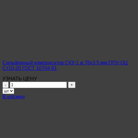
Сильфонный компенсатор СКУ-1 ø 76х3,5 мм ППУ-ОЦ
Ст10-20 ГОСТ 10704-91
УЗНАТЬ ЦЕНУ
Количество
товара
Сильфонный
В корзину
компенсатор
СКУ-1
ø
76х3,5
мм
ППУ-
ОЦ