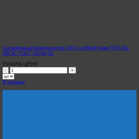
ø
108х3,5
мм
ППУ-
ОЦ
Ст10-
20
ГОСТ
10704-
Сильфонный компенсатор СКУ-1 ø 89х4,0 мм ППУ-ОЦ
91
09Г2С ГОСТ 10704-91
УЗНАТЬ ЦЕНУ
Количество
товара
Сильфонный
В корзину
компенсатор
СКУ-1
ø
89х4,0
мм
ППУ-
ОЦ
09Г2С
ГОСТ
10704-