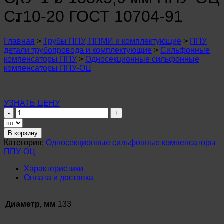
n
u
Ст10-20 ГОСТ 10704-91
n
u
n
Главная
>
Трубы ППУ, ППМИ и комплектующие
>
ППУ
u
детали трубопровода и комплектующие
>
Сильфонные
n
компенсаторы ППУ
>
Односекционные сильфонные
u
компенсаторы ППУ-ОЦ
n
u
n
u
УЗНАТЬ ЦЕНУ
n
Количество
u
товара
n
Сильфонный
u
В корзину
компенсатор
Категория:
Односекционные сильфонные компенсаторы
n
СКУ-1
u
ППУ-ОЦ
ø
n
133х5,0
u
Характеристики
мм
Оплата и доставка
ППУ-
ОЦ
Ст10-
Диаметр, мм
133
20
ГОСТ