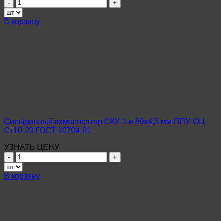
Количество
товара
Сильфонный
В корзину
компенсатор
СКУ-1
ø
108х4,5
мм
ППУ-
ОЦ
09Г2С
ГОСТ
10704-
91
Сильфонный компенсатор СКУ-1 ø 89х4,5 мм ППУ-ОЦ
Ст10-20 ГОСТ 10704-91
УЗНАТЬ ЦЕНУ
Количество
товара
Сильфонный
В корзину
компенсатор
СКУ-1
ø
89х4,5
мм