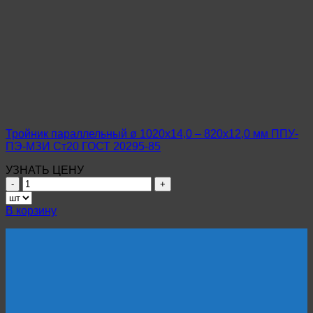
параллельный
ø
1020х14,0
–
720х12,0
мм
ППУ-
ПЭ-
МЗИ
Ст20
ГОСТ
Тройник параллельный ø 1020х14,0 – 820х12,0 мм ППУ-
20295-
ПЭ-МЗИ Ст20 ГОСТ 20295-85
85
УЗНАТЬ ЦЕНУ
Количество
товара
Тройник
В корзину
параллельный
ø
1020х14,0
–
820х12,0
мм
ППУ-
ПЭ-