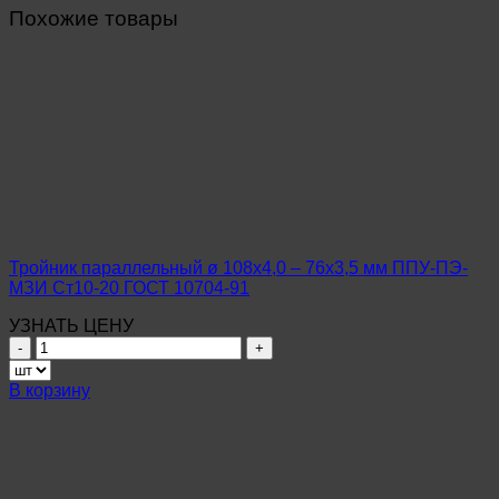
Похожие товары
Тройник параллельный ø 108х4,0 – 76х3,5 мм ППУ-ПЭ-
МЗИ Ст10-20 ГОСТ 10704-91
УЗНАТЬ ЦЕНУ
Количество
товара
Тройник
В корзину
параллельный
ø
108х4,0
–
76х3,5