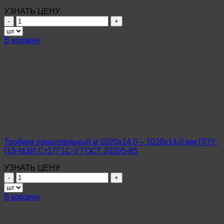
УЗНАТЬ ЦЕНУ
Количество
товара
Тройник
В корзину
параллельный
ø
108х4,0
–
108х4,0
мм
ППУ-
ПЭ-
МЗИ
09Г2С
ГОСТ
Тройник параллельный ø 1020х14,0 – 1020х14,0 мм ППУ-
8732-
ПЭ-МЗИ Ст17Г1С-У ГОСТ 20295-85
78
УЗНАТЬ ЦЕНУ
Количество
товара
Тройник
В корзину
параллельный
ø
1020х14,0