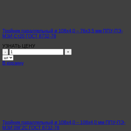
мм
ППУ-
ПЭ-
МЗИ
Ст10-
20
Тройник параллельный ø 108х4,0 – 76х3,5 мм ППУ-ПЭ-
ГОСТ
МЗИ Ст20 ГОСТ 8732-78
10704-
91
УЗНАТЬ ЦЕНУ
Количество
товара
Тройник
В корзину
параллельный
ø
108х4,0
–
76х3,5
мм
ППУ-
ПЭ-
МЗИ
Ст20
ГОСТ
Тройник параллельный ø 108х4,0 – 108х4,0 мм ППУ-ПЭ-
8732-
МЗИ 09Г2С ГОСТ 8732-78
78