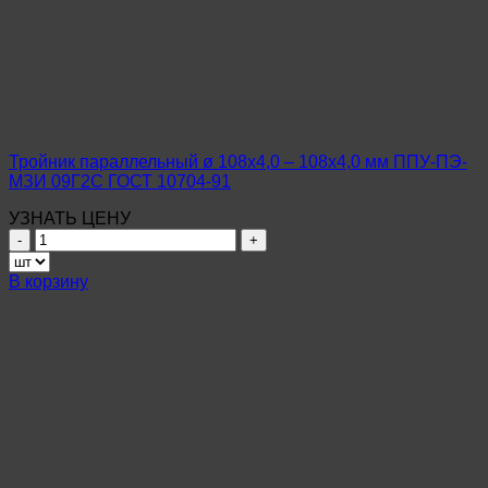
–
1020х14,0
мм
ППУ-
ПЭ-
МЗИ
Ст17Г1С-
У
Тройник параллельный ø 108х4,0 – 108х4,0 мм ППУ-ПЭ-
ГОСТ
МЗИ 09Г2С ГОСТ 10704-91
20295-
85
УЗНАТЬ ЦЕНУ
Количество
товара
Тройник
В корзину
параллельный
ø
108х4,0
–
108х4,0
мм
ППУ-
ПЭ-
МЗИ
09Г2С