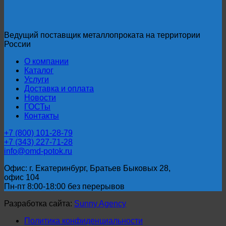
МЗИ
Ст20
ГОСТ
20295-
Ведущий поставщик металлопроката на территории
85
России
О компании
Каталог
Услуги
Доставка и оплата
Новости
ГОСТы
Контакты
+7 (800) 101-28-79
+7 (343) 227-71-28
info@omd-potok.ru
Офис: г. Екатеринбург, Братьев Быковых 28,
офис 104
Пн-пт 8:00-18:00 без перерывов
Разработка сайта:
Sunny Agency
Политика конфиденциальности