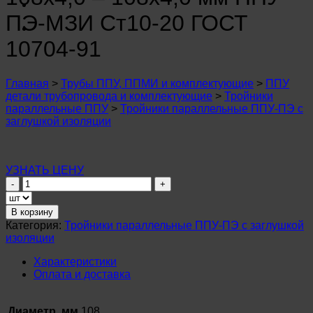
n
u
ПЭ-МЗИ Ст10-20 ГОСТ
n
u
10704-91
n
u
n
Главная
>
Трубы ППУ, ППМИ и комплектующие
>
ППУ
u
детали трубопровода и комплектующие
>
Тройники
n
параллельные ППУ
>
Тройники параллельные ППУ-ПЭ с
u
заглушкой изоляции
n
u
n
u
УЗНАТЬ ЦЕНУ
n
Количество
u
товара
n
Тройник
u
В корзину
параллельный
n
Категория:
Тройники параллельные ППУ-ПЭ с заглушкой
ø
u
изоляции
108х4,0
–
Характеристики
108х4,0
Оплата и доставка
мм
ППУ-
ПЭ-
Диаметр, мм
108