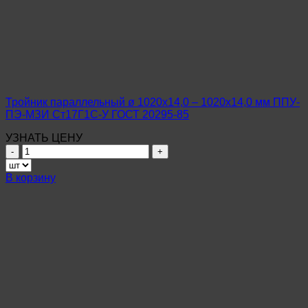
–
920х12,0
мм
ППУ-
ПЭ-
МЗИ
Ст17Г1С-
У
Тройник параллельный ø 1020х14,0 – 1020х14,0 мм ППУ-
ГОСТ
ПЭ-МЗИ Ст17Г1С-У ГОСТ 20295-85
20295-
85
УЗНАТЬ ЦЕНУ
Количество
товара
Тройник
В корзину
параллельный
ø
1020х14,0
–
1020х14,0
мм
ППУ-
ПЭ-
МЗИ
Ст17Г1С-