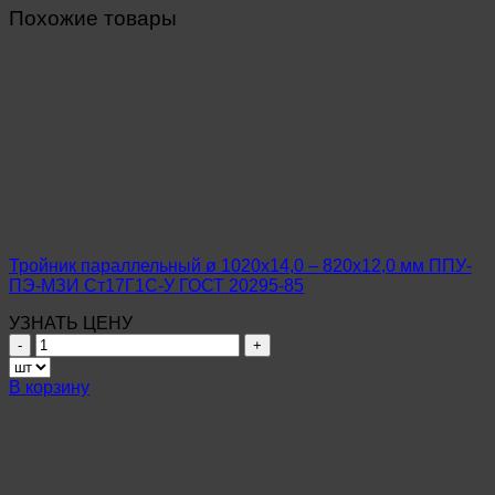
Похожие товары
Тройник параллельный ø 1020х14,0 – 820х12,0 мм ППУ-
ПЭ-МЗИ Ст17Г1С-У ГОСТ 20295-85
УЗНАТЬ ЦЕНУ
Количество
товара
Тройник
В корзину
параллельный
ø
1020х14,0
–
820х12,0