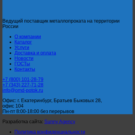
МЗИ
09Г2С
ГОСТ
10704-
Ведущий поставщик металлопроката на территории
91
России
О компании
Каталог
Услуги
Доставка и оплата
Новости
ГОСТы
Контакты
+7 (800) 101-28-79
+7 (343) 227-71-28
info@omd-potok.ru
Офис: г. Екатеринбург, Братьев Быковых 28,
офис 104
Пн-пт 8:00-18:00 без перерывов
Разработка сайта:
Sunny Agency
Политика конфиденциальности