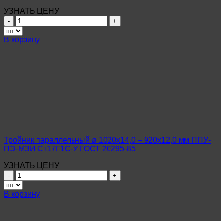
УЗНАТЬ ЦЕНУ
Количество
товара
Тройник
В корзину
параллельный
ø
108х4,0
–
57х3,5
мм
ППУ-
ПЭ-
МЗИ
Ст10-
20
Тройник параллельный ø 1020х14,0 – 920х12,0 мм ППУ-
ГОСТ
ПЭ-МЗИ Ст17Г1С-У ГОСТ 20295-85
10704-
91
УЗНАТЬ ЦЕНУ
Количество
товара
Тройник
В корзину
параллельный
ø
1020х14,0