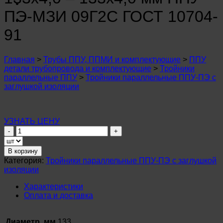
n
u
ПЭ-МЗИ 09Г2С ГОСТ 10704-
n
u
91
n
u
n
Главная
>
Трубы ППУ, ППМИ и комплектующие
>
ППУ
u
детали трубопровода и комплектующие
>
Тройники
n
параллельные ППУ
>
Тройники параллельные ППУ-ПЭ с
u
заглушкой изоляции
n
u
n
u
УЗНАТЬ ЦЕНУ
n
Количество
u
товара
n
Тройник
u
В корзину
параллельный
n
Категория:
Тройники параллельные ППУ-ПЭ с заглушкой
ø
u
изоляции
133х4,0
–
Характеристики
133х4,0
Оплата и доставка
мм
ППУ-
ПЭ-
Диаметр, мм
133