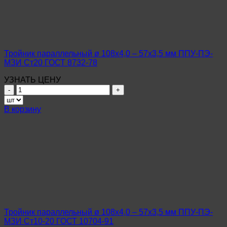
мм
ППУ-
ПЭ-
МЗИ
Ст17Г1С-
У
Тройник параллельный ø 108х4,0 – 57х3,5 мм ППУ-ПЭ-
ГОСТ
МЗИ Ст20 ГОСТ 8732-78
20295-
85
УЗНАТЬ ЦЕНУ
Количество
товара
Тройник
В корзину
параллельный
ø
108х4,0
–
57х3,5
мм
ППУ-
ПЭ-
МЗИ
Ст20
ГОСТ
Тройник параллельный ø 108х4,0 – 57х3,5 мм ППУ-ПЭ-
8732-
МЗИ Ст10-20 ГОСТ 10704-91
78