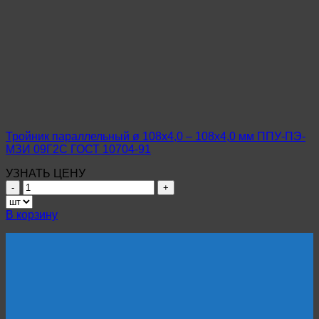
параллельный
ø
133х4,0
–
108х4,0
мм
ППУ-
ПЭ-
МЗИ
09Г2С
ГОСТ
Тройник параллельный ø 108х4,0 – 108х4,0 мм ППУ-ПЭ-
10704-
МЗИ 09Г2С ГОСТ 10704-91
91
УЗНАТЬ ЦЕНУ
Количество
товара
Тройник
В корзину
параллельный
ø
108х4,0
–
108х4,0
мм
ППУ-
ПЭ-