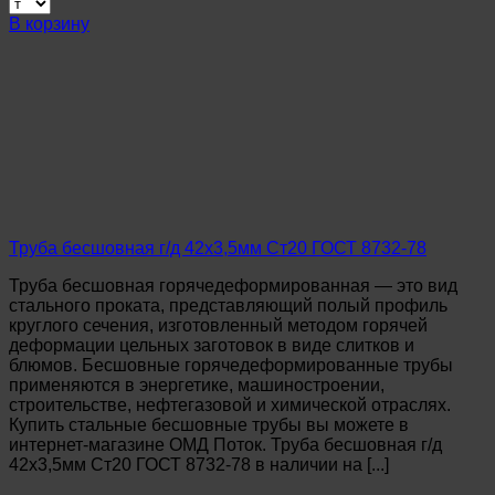
Труба
В корзину
бесшовная
г/
д
45х3,5мм
Ст20
ГОСТ
8732-
78
Труба бесшовная г/д 42х3,5мм Ст20 ГОСТ 8732-78
Труба бесшовная горячедеформированная — это вид
стального проката, представляющий полый профиль
круглого сечения, изготовленный методом горячей
деформации цельных заготовок в виде слитков и
блюмов. Бесшовные горячедеформированные трубы
применяются в энергетике, машиностроении,
строительстве, нефтегазовой и химической отраслях.
Купить стальные бесшовные трубы вы можете в
интернет-магазине ОМД Поток. Труба бесшовная г/д
42х3,5мм Ст20 ГОСТ 8732-78 в наличии на [...]