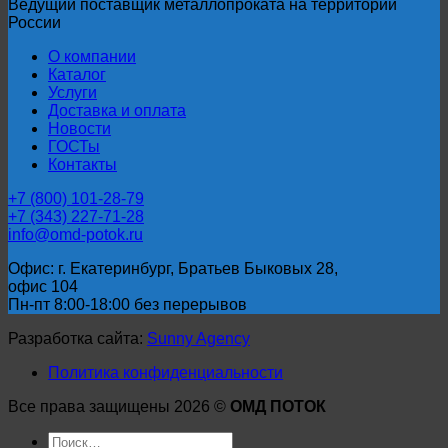
Ведущий поставщик металлопроката на территории
России
О компании
Каталог
Услуги
Доставка и оплата
Новости
ГОСТы
Контакты
+7 (800) 101-28-79
+7 (343) 227-71-28
info@omd-potok.ru
Офис: г. Екатеринбург, Братьев Быковых 28,
офис 104
Пн-пт 8:00-18:00 без перерывов
Разработка сайта:
Sunny Agency
Политика конфиденциальности
Все права защищены 2026 ©
ОМД ПОТОК
Искать: