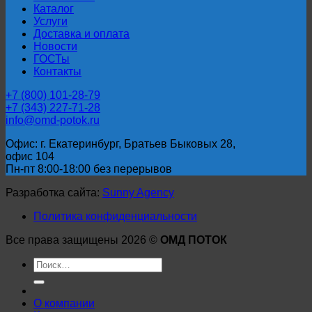
Каталог
Услуги
Доставка и оплата
Новости
ГОСТы
Контакты
+7 (800) 101-28-79
+7 (343) 227-71-28
info@omd-potok.ru
Офис: г. Екатеринбург, Братьев Быковых 28,
офис 104
Пн-пт 8:00-18:00 без перерывов
Разработка сайта:
Sunny Agency
Политика конфиденциальности
Все права защищены 2026 ©
ОМД ПОТОК
Искать:
О компании