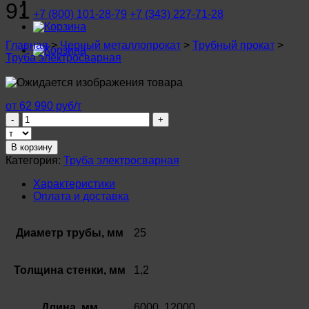
91
+7 (800) 101-28-79
+7 (343) 227-71-28
Главная
>
Черный металлопрокат
>
Трубный прокат
>
Труба электросварная
от 62 990 руб/т
Количество
товара
Труба
В корзину
электросварная
Категория:
Труба электросварная
25х1,2мм
Ст3
Характеристики
ГОСТ
Оплата и доставка
10704-
91
Диаметр трубы, мм
25
Толщина стенки, мм
1,2
Длина, мм
6000, 12000