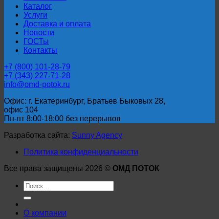
Каталог
Услуги
Доставка и оплата
Новости
ГОСТы
Контакты
+7 (800) 101-28-79
+7 (343) 227-71-28
info@omd-potok.ru
Офис: г. Екатеринбург, Братьев Быковых 28,
офис 104
Пн-пт 8:00-18:00 без перерывов
Разработка сайта:
Sunny Agency
Политика конфиденциальности
Все права защищены 2026 ©
ОМД ПОТОК
Искать:
О компании