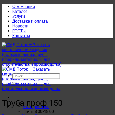
Skip
О компании
to
Каталог
content
Услуги
Доставка и оплата
Новости
ГОСТы
Контакты
Искать:
Труба проф 150
Екатеринбург
Пн-пт 8:00-18:00