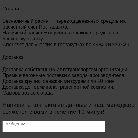
Оплата
Безналичный расчет – перевод денежных средств на
расчетный счет Поставщика.
Наличный расчет – перевод денежных средств на
банковскую карту.
Спецсчет для участия в госзакупках по 44-ФЗ и 223-ФЗ.
Доставка
Доставка собственным автотранспортом организации.
Прямые вагонные поставки с завода-производителя.
Доставка крупнотоннажными фурами до 20 тонн.
Доставка до терминала транспортной компании.
Самовывоз со склада.
Напишите контактные данные и наш менеджер
свяжется с вами в течение 10 минут!