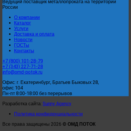
Ведущий поставщик металлопроката на территории
России
О компании
Каталог
Услуги
Доставка и оплата
Новости
ГОСТы
Контакты
+7 (800) 101-28-79
+7 (343) 227-71-28
info@omd-potok.ru
Офис: г. Екатеринбург, Братьев Быковых 28,
офис 104
Пн-пт 8:00-18:00 без перерывов
Разработка сайта:
Sunny Agency
Политика конфиденциальности
Все права защищены 2026 ©
ОМД ПОТОК