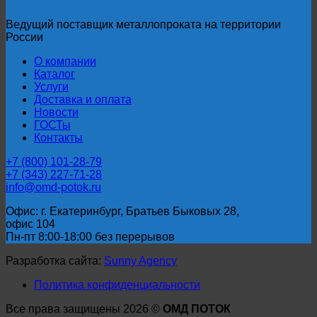
Ведущий поставщик металлопроката на территории
России
О компании
Каталог
Услуги
Доставка и оплата
Новости
ГОСТы
Контакты
+7 (800) 101-28-79
+7 (343) 227-71-28
info@omd-potok.ru
Офис: г. Екатеринбург, Братьев Быковых 28,
офис 104
Пн-пт 8:00-18:00 без перерывов
Разработка сайта:
Sunny Agency
Политика конфиденциальности
Все права защищены 2026 ©
ОМД ПОТОК