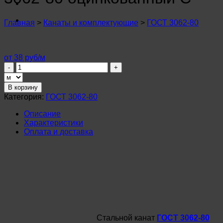
n
u
n
Главная
>
Канаты и комплектующие
>
ГОСТ 3062-80
u
n
u
n
от 38 руб/м
u
Количество
n
товара
u
Канат
В корзину
n
стальной
Категория:
ГОСТ 3062-80
u
3,4мм
n
ГОСТ
Описание
u
3062-
Характеристики
n
80
Оплата и доставка
u
оцинкованный
n
С
u
n
u
Стальной канат
ГОСТ 3062-80