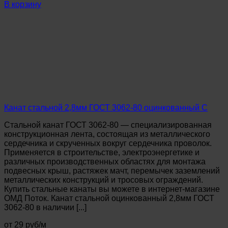
Канат
В корзину
стальной
8,6мм
ГОСТ
3062-
80
оцинкованный
С
Канат стальной 2,8мм ГОСТ 3062-80 оцинкованный С
Стальной канат ГОСТ 3062-80 — специализированная
конструкционная лента, состоящая из металлического
сердечника и скрученных вокруг сердечника проволок.
Применяется в строительстве, электроэнергетике и
различных производственных областях для монтажа
подвесных крыш, растяжек мачт, перемычек заземлений
металлических конструкций и тросовых ограждений.
Купить стальные канаты вы можете в интернет-магазине
ОМД Поток. Канат стальной оцинкованный 2,8мм ГОСТ
3062-80 в наличии [...]
от 29 руб/м