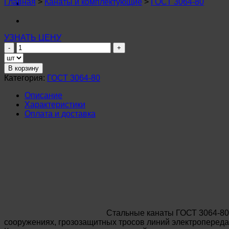
Главная
>
Канаты и комплектующие
>
ГОСТ 3064-80
УЗНАТЬ ЦЕНУ
Количество
товара
Канат
В корзину
стальной
Категория:
ГОСТ 3064-80
9,9мм
ГОСТ
Описание
3064-
Характеристики
80
Оплата и доставка
Стальные канаты ГОСТ 3064-80 
сооружениях, грозозащитных тросов линий электропередач