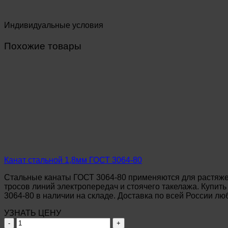
Индивидуальные условия
Похожие товары
Канат стальной 1,8мм ГОСТ 3064-80
Стальные канаты ГОСТ 3064-80 применяются для растяжек
тросов линий электропередач и стоячего такелажа. Купит
3064-80 в наличии на складе. Доставка по всей России л
УЗНАТЬ ЦЕНУ
Количество