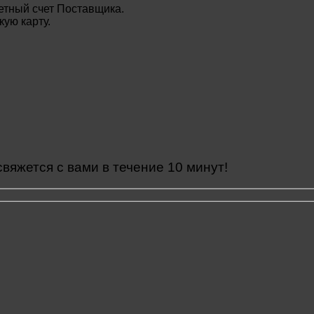
етный счет Поставщика.
ую карту.
яжется с вами в течение 10 минут!