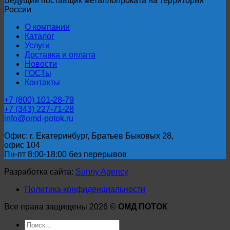
Ведущий поставщик металлопроката на территории
80
России
О компании
Каталог
Услуги
Доставка и оплата
Новости
ГОСТы
Контакты
+7 (800) 101-28-79
+7 (343) 227-71-28
info@omd-potok.ru
Офис: г. Екатеринбург, Братьев Быковых 28,
офис 104
Пн-пт 8:00-18:00 без перерывов
Разработка сайта:
Sunny Agency
Политика конфиденциальности
Все права защищены 2026 ©
ОМД ПОТОК
Искать: