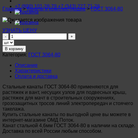
+7 (800) 101-28-79
+7 (343) 227-71-28
Главная
>
Канаты и комплектующие
>
ГОСТ 3064-80
УЗНАТЬ ЦЕНУ
Количество
товара
Канат
В корзину
стальной
Категория:
ГОСТ 3064-80
4,6мм
ГОСТ
Описание
3064-
Характеристики
80
Оплата и доставка
Стальные канаты ГОСТ 3064-80 применяются для
растяжек и вант, несущих узлов для подвесных крыш,
растяжек для мачт в строительных сооружениях,
грозозащитных тросов линий электропередач и стоячего
такелажа.
Купить стальные канаты по выгодной цене вы можете в
интернет-магазине ОМД Поток.
Канат стальной 4,6мм ГОСТ 3064-80 в наличии на складе.
Доставка по всей России любым способом.