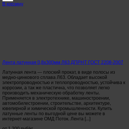
Лента
В корзину
латунная
0,15х300мм
Л63
ДПРНМ
ГОСТ
2208-
2007
Лента латунная 0,8х300мм Л63 ДПРНТ ГОСТ 2208-2007
Латунная лента — плоский прокат, в виде полосы из
медно-цинкового сплава Л63. Обладает высокой
электропроводностью и теплопроводностью, устойчива к
коррозии, а так же пластична, что позволяет легко
производить механическую обработку ленты.
Применяется в электротехнике, машиностроении,
автомобилестроении, строительстве, архитектуре,
ювелирной и химической промышленности. Купить
латунные ленты по выгодной цене вы можете в
интернет-магазине ОМД Поток. Лента [...]
от 1 200 руб/кг