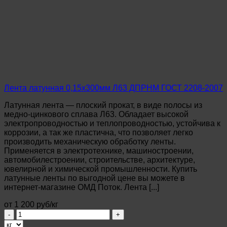
0,6х300мм
Л63
ДПРНМ
ГОСТ
2208-
2007
Лента латунная 0,15х300мм Л63 ДПРНМ ГОСТ 2208-2007
Латунная лента — плоский прокат, в виде полосы из
медно-цинкового сплава Л63. Обладает высокой
электропроводностью и теплопроводностью, устойчива к
коррозии, а так же пластична, что позволяет легко
производить механическую обработку ленты.
Применяется в электротехнике, машиностроении,
автомобилестроении, строительстве, архитектуре,
ювелирной и химической промышленности. Купить
латунные ленты по выгодной цене вы можете в
интернет-магазине ОМД Поток. Лента [...]
от 1 200 руб/кг
Количество
товара