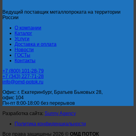
Ведущий поставщик металлопроката на территории
России
О компании
Каталог
Услуги
Доставка и оплата
Новости
ГОСТы
Контакты
+7 (800) 101-28-79
+7 (343) 227-71-28
info@omd-potok.ru
Офис: г. Екатеринбург, Братьев Быковых 28,
офис 104
Пн-пт 8:00-18:00 без перерывов
Разработка сайта:
Sunny Agency
Политика конфиденциальности
Все права защищены 2026 ©
ОМД ПОТОК