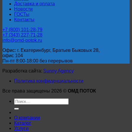
Доставка и оплата
Новости
ГОСТы
Контакты
+7 (800) 101-28-79
+7 (343) 227-71-28
info@omd-potok.ru
Офис: г. Екатеринбург, Братьев Быковых 28,
офис 104
Пн-пт 8:00-18:00 без перерывов
Разработка сайта:
Sunny Agency
Политика конфиденциальности
Все права защищены 2026 ©
ОМД ПОТОК
Искать:
О компании
Каталог
Услуги